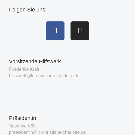
Folgen Sie uns:
Vorsitzende Hilfswerk
Friederike Kraft
hilfswerk@lc-christiane-charlotte.de
Präsidentin
Susanne Köhl
praesidentin@lc-christiane-charlotte.de